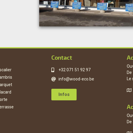
Contact
A
Ouv
scalier
+32 071 51 92 97
De 
ambris
Le 
info@wood-eco.be
arquet
lacard
Infos
orte
Ad
errasse
Ouv
De 