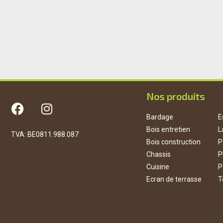
Nos produits
Bardage
E
Bois entretien
L
TVA: BE0811.988.087
Bois construction
P
Chassis
P
Cuisine
P
Ecran de terrasse
T