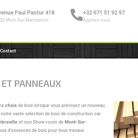
venue Paul Pastur 418
+32 071 51 92 97
32 Mont-Sur-Marchienne
Appelez-nous
Contact
 ET PANNEAUX
rs choix
de bois lorsque vous prévoyez un nouveau
notre vaste sélection de bois de construction car
breville
et son Show-room de
Mont-Sur-
hoix d’essences de bois pour tous travaux